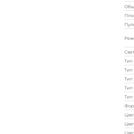
Общ
Пло
Пуль
Реж
Свет
Тип 
Тип
Тип
Тип 
Тип 
Фор
Цве
Цве
Цвет