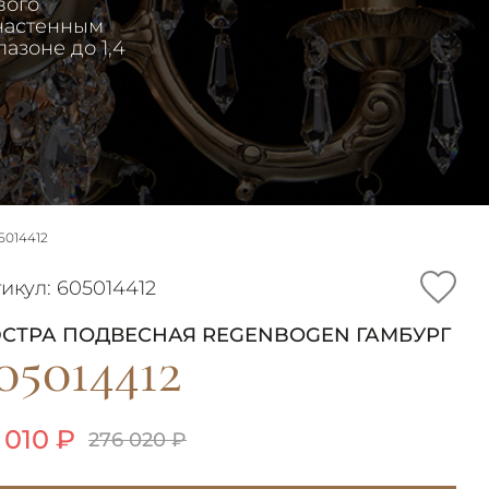
вого
 настенным
азоне до 1,4
014412
икул: 605014412
СТРА ПОДВЕСНАЯ REGENBOGEN ГАМБУРГ
05014412
 010 ₽
276 020 ₽