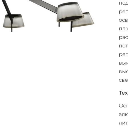
по
рег
осв
пла
рас
пот
рег
вык
выс
све
Те
Осн
алю
лит