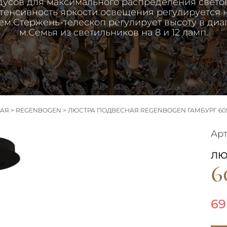
дусов для максимального распределения свето
тенсивность яркости освещения регулируется
м.Стержень-телескоп регулирует высоту в диап
м.Семья из светильников на 8 и 12 ламп.
НАЯ
>
REGENBOGEN
>
ЛЮСТРА ПОДВЕСНАЯ REGENBOGEN ГАМБУРГ 605
Арт
ЛЮ
6
69