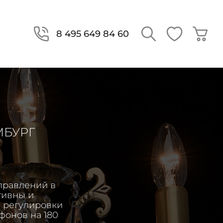
8 495 649 84 60
МБУРГ
правлений в
тивны и
 регулировки
фонов на 180