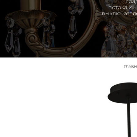
гра
потока.Ин
выключателе
ГЛАВ