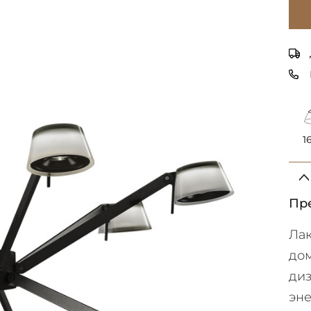
1
Пр
Ла
до
ди
эн