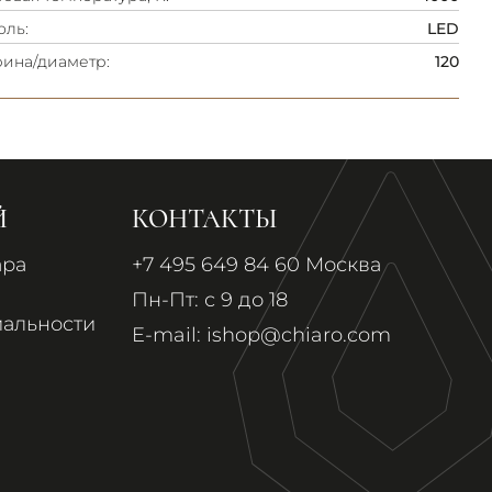
оль:
LED
ина/диаметр:
120
Й
КОНТАКТЫ
ара
+7 495 649 84 60
Москва
Пн-Пт: с 9 до 18
альности
E-mail:
ishop@chiaro.com