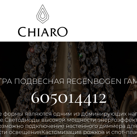
РА ПОДВЕСНАЯ REGENBOGEN ГА
605014412
 формы являются одним из доминирующих на
е.Светодиоды высокой мощности энергоэффек
озможно подключение настенного диммера для
ти освещенияКастомизация рожков и спот-пла