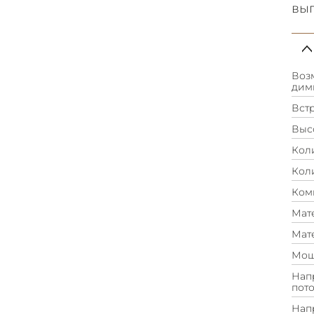
вып
Воз
дим
Вст
Высо
Кол
Кол
Ком
Мат
Мат
Мощ
Нап
пото
Нап