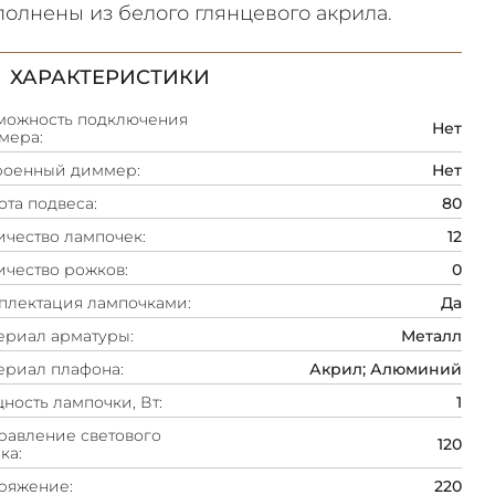
олнены из белого глянцевого акрила.
ХАРАКТЕРИСТИКИ
можность подключения
Нет
мера:
роенный диммер:
Нет
та подвеса:
80
ичество лампочек:
12
ичество рожков:
0
плектация лампочками:
Да
ериал арматуры:
Металл
ериал плафона:
Акрил; Алюминий
ность лампочки, Вт:
1
равление светового
120
ка:
ряжение:
220