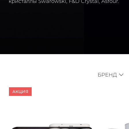
кристаллы Swarowski, F&D Crystal, Asfour.
БРЕНД
АКЦИЯ